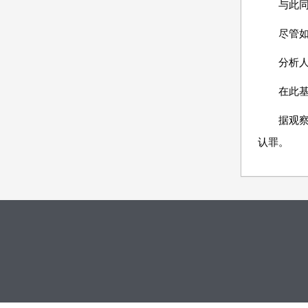
与此
尽管如
分析
在此
据观
认罪。